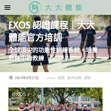
×
商品分類
逢甲高球
EXOS 認證課程｜大大
所有商品分類
首頁
體能官方培訓
立即報名
全球頂尖的功能性訓練系統，培養
EXOS
教練中的教練
課程表
搜索
·
2024年6月27日
exos,
健康,
動作訓練,
課程
官方ＬＩＮＥ