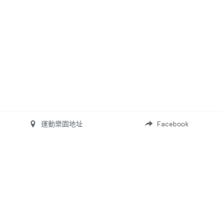
運動樂園地址
Facebook
himastercoach@gmail.com