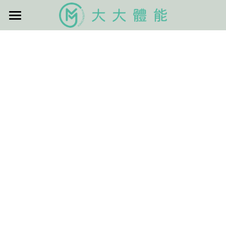
×
×
部落格分類
商品分類
逢甲高球
所有商品分類
所有博客分類
首頁
立即報名
EXOS
課程表
搜索
官方ＬＩＮＥ