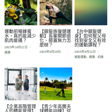
運動前喝蜂蜜
【銀髮族復健運
【台中銀髮健
水，真的能減少
動】長輩關節退
身】如何幫父母
肌肉痠痛？
化、膝蓋無力怎
找到安全又有效
麼辦？
的運動課程？
2025年10月21日
·
2025年8月26日
2025年8月22日
·
健康
銀髮運動,
健康,
初級
【企業高階管理
【青少年高爾夫
人的體能管理】
球體能訓練】從