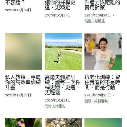
不容緩？
讓你的揮桿更
升體力與距離的
遠、更穩定
實用對策
2025年10月24日
2025年10月24日
2025年10月24日
·
高爾夫球體能
私人教練：專屬
高爾夫體能訓
抗老化訓練：留
你的高效率訓練
練：讓每一次揮
住青春的不是時
計畫
桿更穩、更遠、
間，而是行動
更輕鬆
2025年10月21日
2025年10月21日
·
2025年10月21日
·
健康,
銀髮運動
高爾夫球體能