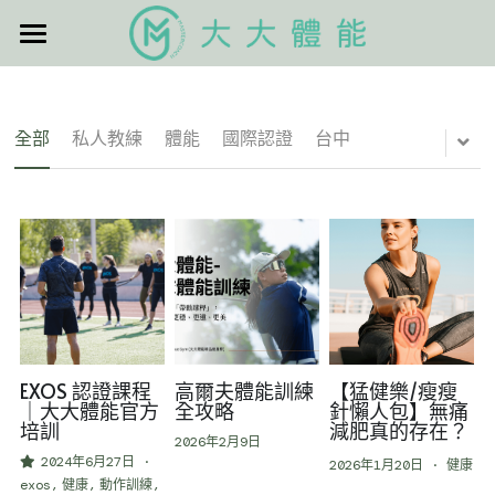
×
×
部落格分類
商品分類
逢甲高球
所有商品分類
所有博客分類
首頁
全部
私人教練
體能
國際認證
台中
立即報名
EXOS
課程表
搜索
EXOS 認證課程
高爾夫體能訓練
【猛健樂/瘦瘦
官方ＬＩＮＥ
｜大大體能官方
全攻略
針懶人包】無痛
培訓
減肥真的存在？
2026年2月9日
2024年6月27日
·
2026年1月20日
·
健康
exos,
健康,
動作訓練,