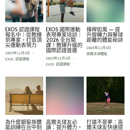
EXOS 認證課程
EXOS 國際運動
揮桿如風 — 提
報名中｜從教練
表現專家培訓｜
升旋轉力與擊球
到專家，打造頂
2026 全台開
距離的體能秘訣
尖運動表現力
課！教練升級的
2025年11月3日
·
國際認證首選
2025年11月3日
·
高爾夫球體能
2025年11月3日
·
EXOS 認證課程
EXOS 認證課程
為什麼銀髮族體
高爾夫球友必
打遠不是夢：高
能訓練在台中刻
讀：提升體力，
爾夫球友快速提