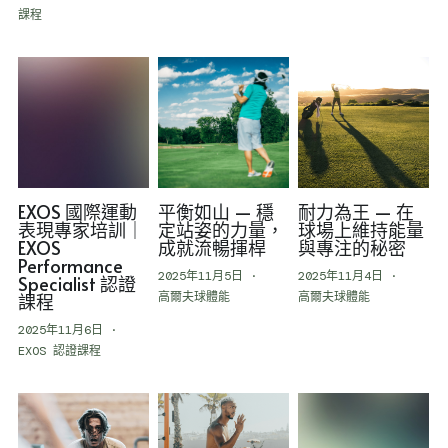
課程
EXOS 國際運動
平衡如山 — 穩
耐力為王 — 在
表現專家培訓｜
定站姿的力量，
球場上維持能量
EXOS
成就流暢揮桿
與專注的秘密
Performance
2025年11月5日
·
2025年11月4日
·
Specialist 認證
課程
高爾夫球體能
高爾夫球體能
2025年11月6日
·
EXOS 認證課程