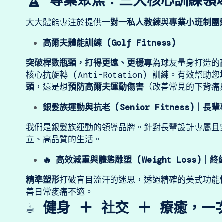
🏆 專業聚焦：三大核心訓練領
大大體能專注於提供
一對一私人教練
與
專業小班制團
高爾夫體能訓練 (Golf Fitness)
突破桿數瓶頸，打得更遠、更穩
專為球友量身打造的
核心抗旋轉 (Anti-Rotation) 訓練。有效幫助您
頭
，還是想
預防高爾夫運動傷害
（改善常見的下背痛
銀髮族運動與抗老 (Senior Fitness)｜
我們是銀髮族運動的領導品牌。針對長輩設計專屬且
立、高品質的生活。
🔥 高效減重與體態雕塑 (Weight Loss)｜
精準塑形
打破盲目流汗的迷思，透過精確的美式功能
善日常痠痛不適。
☕ 健身 ＋ 社交 ＋ 療癒，一