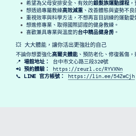
希望為父母安排安全、有效的
銀髮族運動課程
，
想透過專屬教練
高效減重
、改善體態與姿勢不良
重視效率與科學方法，不想再盲目訓練的運動愛
想進修專業、取得國際認證的健身教練。
喜歡兼具專業與溫度的
台中精品健身房
。
💥 大大體能，讓你活出更強壯的自己
不論你想要強化
高爾夫體能
、預防老化、修復舊傷，
📍 
場館地址：
 台中市文心路三段320號
📲 
預約體驗：
https://reurl.cc/RYVXNn
📞 
LINE 官方帳號：
https://lin.ee/54ZwCjh