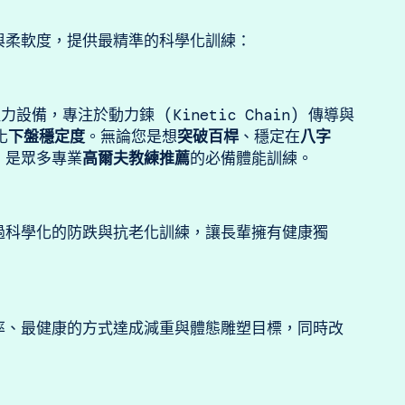
與柔軟度，提供最精準的科學化訓練：
設備，專注於動力鍊 (Kinetic Chain) 傳導與
化
下盤穩定度
。無論您是想
突破百桿
、穩定在
八字
，是眾多專業
高爾夫教練推薦
的必備體能訓練。
過科學化的防跌與抗老化訓練，讓長輩擁有健康獨
率、最健康的方式達成減重與體態雕塑目標，同時改