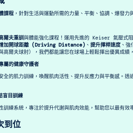
域
體課程
，針對生活與運動所需的力量、平衡、協調、爆發力
高爾夫重訓
與體能強化課程！運用先進的 Keiser 氣壓式阻力
增加開球距離 (Driving Distance)
、
提升揮桿速度
、強
與高爾夫球肘），我們都能讓您在球場上輕鬆揮出優異成績
長輩專屬的健康守護者
安全的肌力訓練，喚醒肌肉活性、提升反應力與平衡感。透
終結盲目訓練
性訓練系統，專注於提升代謝與肌肉效能，幫助您以最有效
次到位